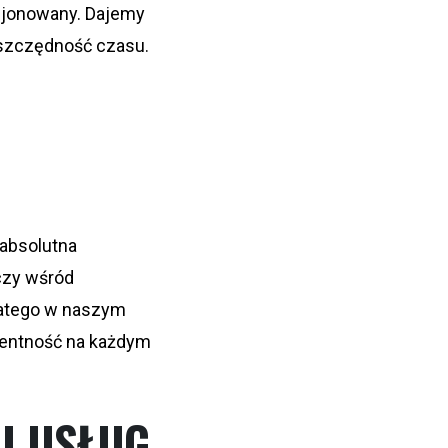
ncjonowany. Dajemy
oszczędność czasu.
 absolutna
czy wśród
Dlatego w naszym
rentność na każdym
I USŁUG