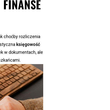
 FINANSE
k choćby rozliczenia
istyczna
księgowość
ek w dokumentach, ale
szkańcami.