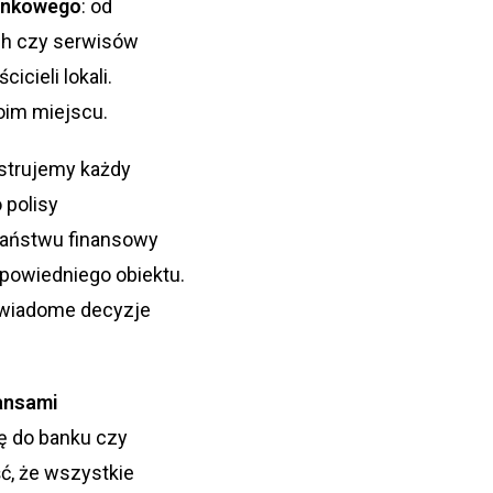
ankowego
: od
ch czy serwisów
cieli lokali.
oim miejscu.
estrujemy każdy
 polisy
aństwu finansowy
dpowiedniego obiektu.
świadome decyzje
nansami
ę do banku czy
ć, że wszystkie