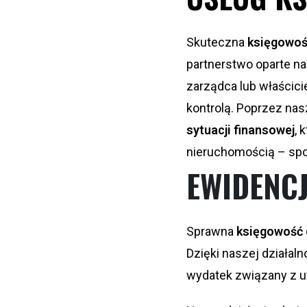
Skuteczna
księgowoś
partnerstwo oparte na 
zarządca lub właścici
kontrolą. Poprzez na
sytuacji finansowej
, 
nieruchomością – spo
EWIDENC
Sprawna
księgowość 
Dzięki naszej działal
wydatek związany z u