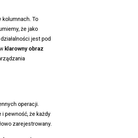
 w kolumnach. To
zumiemy, że jako
działalności jest pod
 w
klarowny obraz
arządzania
nnych operacji.
 i pewność, że każdy
łowo zarejestrowany.