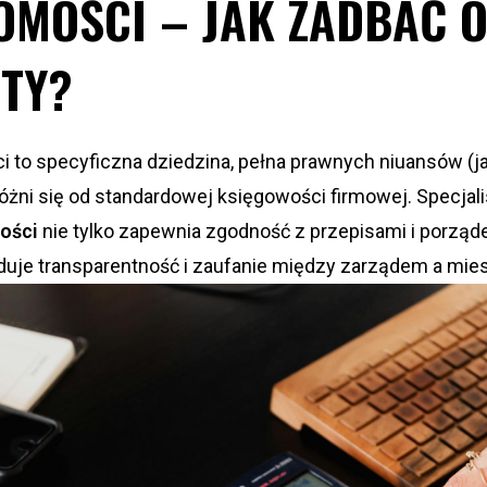
MOŚCI – JAK ZADBAĆ O
TY?
 to specyficzna dziedzina, pełna prawnych niuansów (ja
różni się od standardowej księgowości firmowej. Specjal
mości
nie tylko zapewnia zgodność z przepisami i porząd
uje transparentność i zaufanie między zarządem a mie