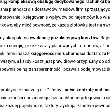
mują
kompleksową obsługę dedykowanego rachunku b
ania płatności dla dostawców mediów, firm sprzątający
torowanie i księgowanie wpływów od najemców lub właści
kowe, aby mieć pewność, że każda złotówka jest na sw
my skrupulatną
ewidencję pozaksięgową kosztów
. Rej
 za energię, przez koszty planowanych remontów, aż po
ięki temu nasza
księgowość nieruchomości
dostarcza P
wistym, a każdy koszt jest prawidłowo przypisany do o
zapewnia pełną transparentność i pozwala podejmować 
 praktyce oznaczają dla Państwa
pełną kontrolę nad fi
konieczności codziennego, czasochłonnego logowania si
ia każdej pojedynczej faktury. Zyskują Państwo pewnoś