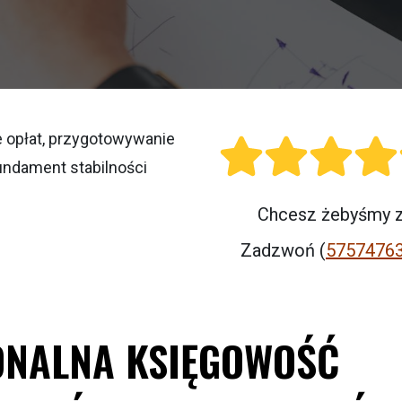
e opłat, przygotowywanie
undament stabilności
Chcesz żebyśmy za
Zadzwoń (
5757476
ONALNA KSIĘGOWOŚĆ