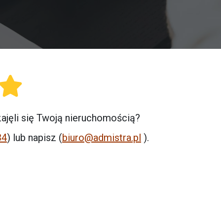
jęli się Twoją nieruchomością?
34
) lub napisz (
biuro@admistra.pl
).