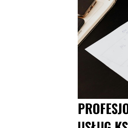
PROFESJ
USŁUG K