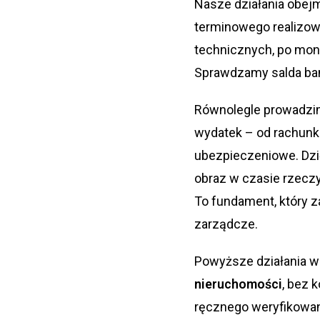
Nasze działania obej
terminowego realizow
technicznych, po moni
Sprawdzamy salda ban
Równolegle prowadzi
wydatek – od rachunku
ubezpieczeniowe. Dz
obraz w czasie rzeczy
To fundament, który 
zarządcze.
Powyższe działania w
nieruchomości
, bez 
ręcznego weryfikowan