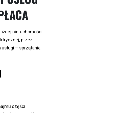
OPŁACA
ażdej nieruchomości.
ktrycznej, przez
 usługi – sprzątanie,
D
najmu części