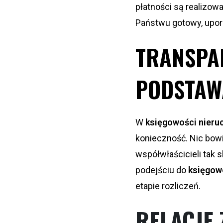
płatności są realizow
Państwu gotowy, upor
TRANSPA
PODSTAW
W
księgowości nier
konieczność. Nic bow
współwłaścicieli tak 
podejściu do
księgow
etapie rozliczeń.
RELACJE