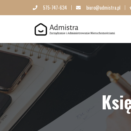
575-747-634
biuro@admistra.pl
Ksi