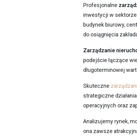
Profesjonalne
zarząd
inwestycji w sektorz
budynek biurowy, cen
do osiągnięcia zakła
Zarządzanie nieruch
podejście łączące wi
długoterminowej wart
Skuteczne
zarządzan
strategiczne działan
operacyjnych oraz za
Analizujemy rynek, m
ona zawsze atrakcyjn