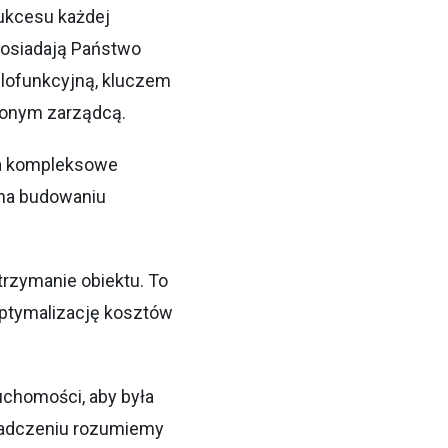
ukcesu każdej
posiadają Państwo
elofunkcyjną, kluczem
zonym zarządcą.
a kompleksowe
 na budowaniu
rzymanie obiektu. To
optymalizację kosztów
uchomości, aby była
wiadczeniu rozumiemy