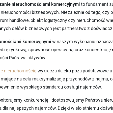
zanie nieruchomościami komercyjnymi
to fundament s
e nieruchomości biznesowych. Niezależnie od tego, czy 
trum handlowe, obiekt logistyczny czy nieruchomość wi
danych celów biznesowych jest partnerstwo z doświadc
omościami komercyjnymi
w naszym wykonaniu oznacz
edzę rynkową, sprawność operacyjną oraz koncentrację
ości Państwa aktywów.
ie nieruchomością
wykracza daleko poza podstawowe ut
ia mające na celu maksymalizację przychodów z najmu, 
pewnienie wysokiego standardu obsługi najemców.
onitorujemy konkurencję i dostosowujemy Państwa nier
a dla najlepszych najemców. Dzięki wieloletniemu doś