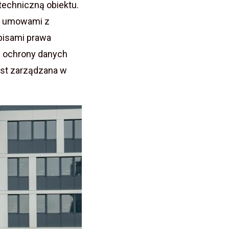
echniczną obiektu.
i, umowami z
pisami prawa
z ochrony danych
est zarządzana w