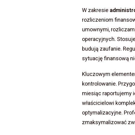
W zakresie
administr
rozliczeniom finanso
umownymi, rozliczamy
operacyjnych. Stosuje
budują zaufanie. Reg
sytuację finansową n
Kluczowym element
kontrolowanie. Przyg
miesiąc raportujemy 
właścicielowi komple
optymalizacyjne. Prof
zmaksymalizować zwro