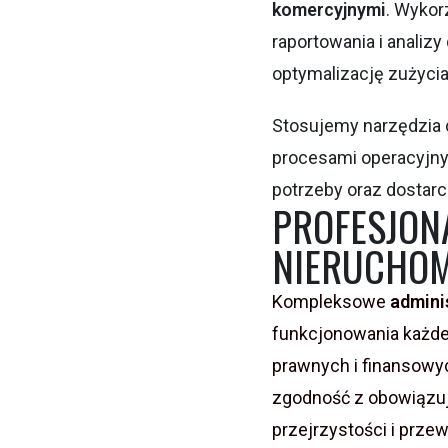
komercyjnymi
. Wykor
raportowania i analiz
optymalizację zużycia
Stosujemy narzędzia 
procesami operacyjnym
potrzeby oraz dostar
PROFESJON
NIERUCHOM
Kompleksowe
admini
funkcjonowania każde
prawnych i finansowyc
zgodność z obowiązuj
przejrzystości i prze