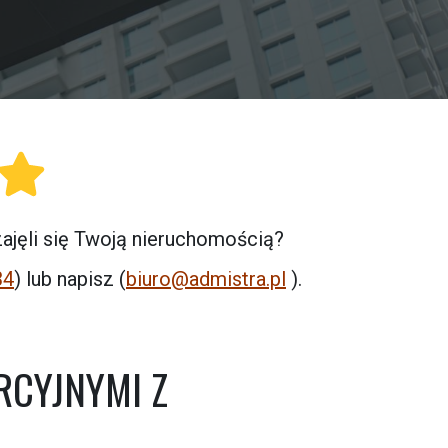
jęli się Twoją nieruchomością?
34
) lub napisz (
biuro@admistra.pl
).
RCYJNYMI Z