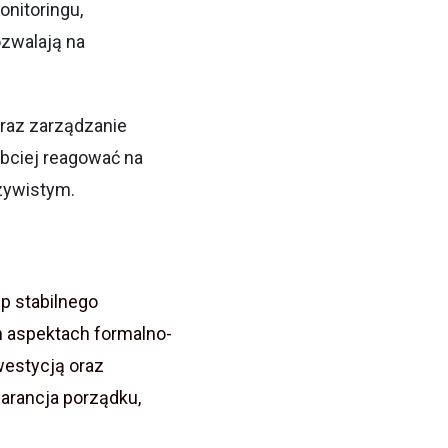
nitoringu,
ozwalają na
oraz zarządzanie
ybciej reagować na
zywistym.
up stabilnego
h aspektach formalno-
westycją oraz
arancja porządku,