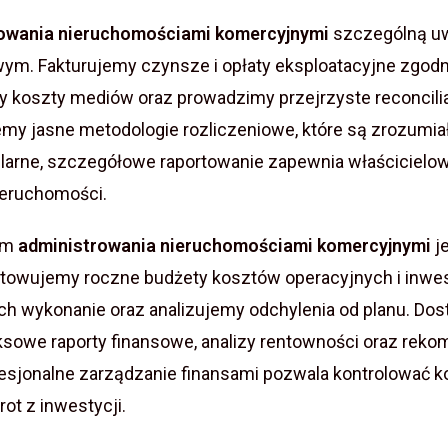
owania nieruchomościami komercyjnymi
szczególną u
wym. Fakturujemy czynsze i opłaty eksploatacyjne zgodn
 koszty mediów oraz prowadzimy przejrzyste reconcili
my jasne metodologie rozliczeniowe, które są zrozumia
ularne, szczegółowe raportowanie zapewnia właścicielow
ieruchomości.
em
administrowania nieruchomościami komercyjnymi
je
otowujemy roczne budżety kosztów operacyjnych i inwest
ich wykonanie oraz analizujemy odchylenia od planu. Do
ksowe raporty finansowe, analizy rentowności oraz rek
esjonalne zarządzanie finansami pozwala kontrolować ko
t z inwestycji.