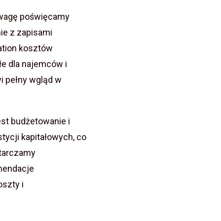
wagę poświęcamy
ie z zapisami
ation kosztów
łe dla najemców i
i pełny wgląd w
st budżetowanie i
ycji kapitałowych, co
starczamy
omendacje
szty i