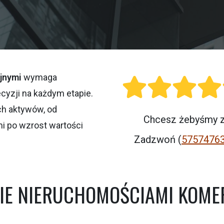
jnymi
wymaga
ecyzji na każdym etapie.
h aktywów, od
Chcesz żebyśmy za
mi po wzrost wartości
Zadzwoń (
5757476
IE NIERUCHOMOŚCIAMI KOME