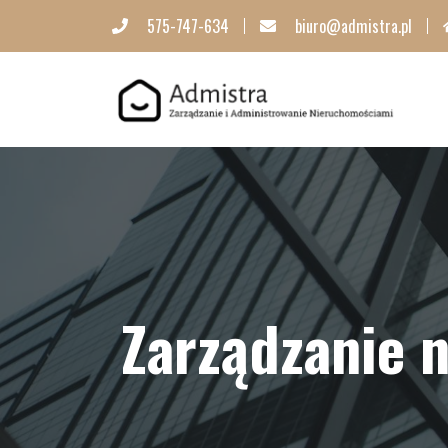
575-747-634
biuro@admistra.pl
Zarządzanie 