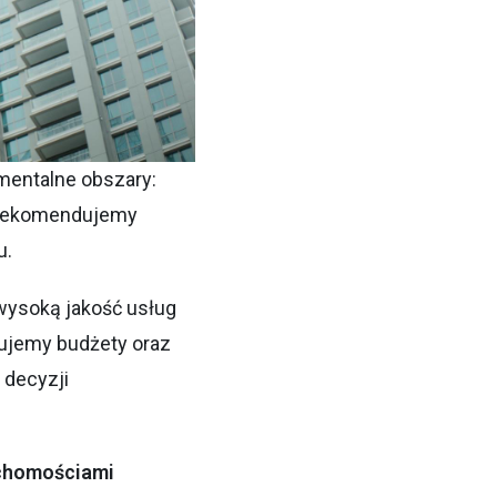
mentalne obszary:
u, rekomendujemy
u.
ysoką jakość usług
lujemy budżety oraz
decyzji
uchomościami