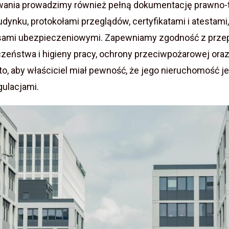
ania prowadzimy również pełną dokumentację prawno-t
dynku, protokołami przeglądów, certyfikatami i atestam
isami ubezpieczeniowymi. Zapewniamy zgodność z prze
zeństwa i higieny pracy, ochrony przeciwpożarowej ora
o, aby właściciel miał pewność, że jego nieruchomość j
gulacjami.