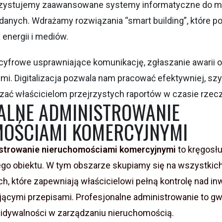
zystujemy zaawansowane systemy informatyczne do mo
y danych. Wdrażamy rozwiązania “smart building”, które p
 energii i mediów.
cyfrowe usprawniające komunikację, zgłaszanie awarii 
i. Digitalizacja pozwala nam pracować efektywniej, sz
czać właścicielom przejrzystych raportów w czasie rzec
ALNE ADMINISTROWANIE
OŚCIAMI KOMERCYJNYMI
strowanie nieruchomościami komercyjnymi
to kręgosł
go obiektu. W tym obszarze skupiamy się na wszystkic
h, które zapewniają właścicielowi pełną kontrolę nad in
ącymi przepisami. Profesjonalne administrowanie to gw
widywalności w zarządzaniu nieruchomością.